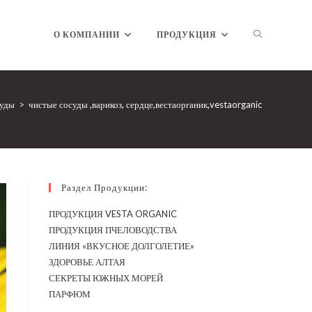
ПЕРЕКЛЮЧ
О КОМПАНИИ
ПРОДУКЦИЯ
ПОИСК
суды
>
чистые сосуды ,варикоз, сердце,вестаорганик,vestaorganic
ПО
Раздел Продукции:
ПРОДУКЦИЯ VESTA ORGANIC
ПРОДУКЦИЯ ПЧЕЛОВОДСТВА
ВЕБ-
ЛИНИЯ «ВКУСНОЕ ДОЛГОЛЕТИЕ»
ЗДОРОВЬЕ АЛТАЯ
СЕКРЕТЫ ЮЖНЫХ МОРЕЙ
ПАРФЮМ