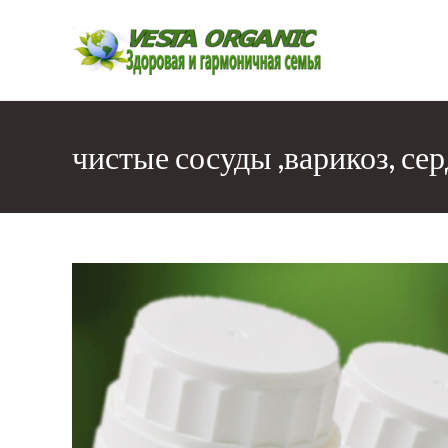
Перейти
к
содержимому
чистые сосуды ,варикоз, се