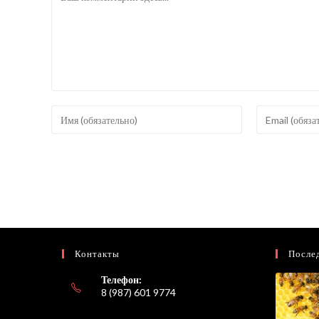
Введите
Введите
свое
свой
имя
email-
или
адрес,
имя
чтобы
пользователя,
прокомментир
чтобы
прокомментировать
Контакты
После
Телефон:
8 (987) 601 9774