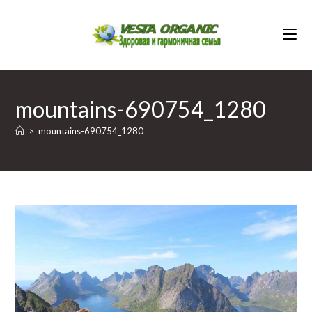
Перейти
к
содержимому
mountains-690754_1280
>
mountains-690754_1280