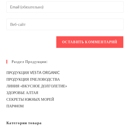
имя
Введите
или
свой
имя
email-
Введите
пользователя,
адрес,
URL
чтобы
чтобы
вашего
прокомментировать
прокомментировать
веб-
сайта
(необязательно)
Раздел Продукции:
ПРОДУКЦИЯ VESTA ORGANIC
ПРОДУКЦИЯ ПЧЕЛОВОДСТВА
ЛИНИЯ «ВКУСНОЕ ДОЛГОЛЕТИЕ»
ЗДОРОВЬЕ АЛТАЯ
СЕКРЕТЫ ЮЖНЫХ МОРЕЙ
ПАРФЮМ
Категории товара