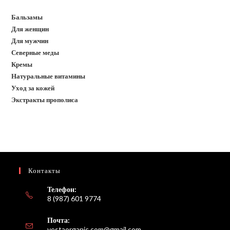
Бальзамы
Для женщин
Для мужчин
Северные меды
Кремы
Натуральные витамины
Уход за кожей
Экстракты прополиса
Контакты
Телефон:
8 (987) 601 9774
Почта:
Откроется
vestaorganic.com@gmail.com