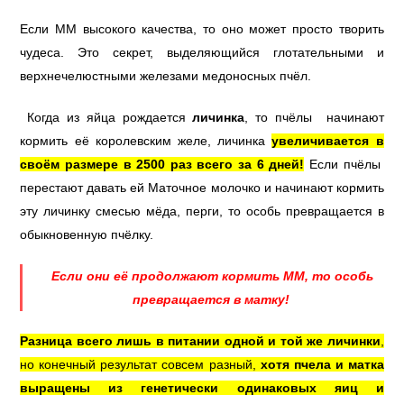
Если ММ высокого качества, то оно может просто творить
чудеса.
Это секрет, выделяющийся глотательными и
верхнечелюстными железами медоносных пчёл.
Когда из яйца рождается
личинка
, то пчёлы начинают
кормить её королевским желе, личинка
увеличивается в
своём размере в 2500 раз всего за 6 дней!
Если пчёлы
перестают давать ей Маточное молочко и начинают кормить
эту личинку смесью мёда, перги, то особь превращается в
обыкновенную пчёлку.
Если они её продолжают кормить ММ, то особь
превращается в матку!
Разница всего лишь в питании одной и той же личинки
,
но конечный результат совсем разный,
хотя пчела и матка
выращены из генетически одинаковых яиц и