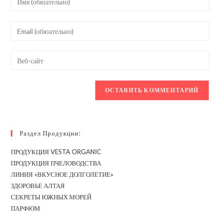
свое
имя
Введите
или
свой
имя
email-
Введите
пользователя,
адрес,
URL
чтобы
чтобы
вашего
прокомментировать
прокомментировать
веб-
сайта
(необязательно)
Раздел Продукции:
ПРОДУКЦИЯ VESTA ORGANIC
ПРОДУКЦИЯ ПЧЕЛОВОДСТВА
ЛИНИЯ «ВКУСНОЕ ДОЛГОЛЕТИЕ»
ЗДОРОВЬЕ АЛТАЯ
СЕКРЕТЫ ЮЖНЫХ МОРЕЙ
ПАРФЮМ