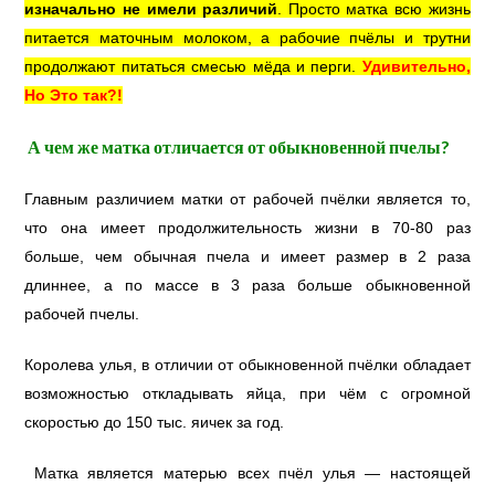
изначально не имели различий
. Просто матка всю жизнь
питается маточным молоком, а рабочие пчёлы и трутни
продолжают питаться смесью мёда и перги.
Удивительно,
Но Это так?!
А чем же матка отличается от обыкновенной пчелы?
Главным различием матки от рабочей пчёлки является то,
что
она имеет продолжительность жизни в 70-80 раз
больше, чем обычная пчела
и имеет размер в 2 раза
длиннее, а по массе в 3 раза больше обыкновенной
рабочей пчелы.
Королева улья, в отличии от обыкновенной пчёлки обладает
возможностью откладывать яйца, при чём с огромной
скоростью до 150 тыс. яичек за год.
Матка является матерью всех пчёл улья — настоящей