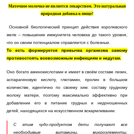
Маточное молочко не является лекарством. Это натуральная
природная добавка к пище!
Основной биологический принцип действия королевского
желе – повышение иммунитета человека до такого уровня,
что он своим потенциалом справляется с болезнью.
То есть формируется привычка организма самому
противостоять всевозможным инфекциям и недугам.
Оно богато аминокислотами и имеет в своём составе лизин,
аспарагиновую кислоту, глютамин, пролин в большом
количестве, идентично по своему хим. составу грудному
молоку матери, поэтому максимально эффективно при
добавлении его в питание грудных и недоношенных
детей, находящихся на искусственном вскармливании.
С этим чудо-продуктом дети получают все
необходимые витамины, микроэлементы,