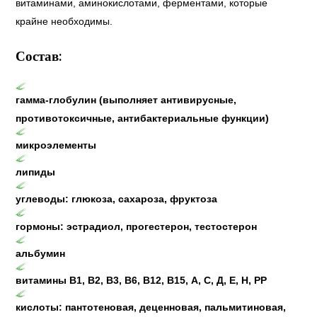
витаминами, аминокислотами, ферментами, которые
крайне необходимы.
Состав:
гамма-глобулин (выполняет антивирусные,
противотоксичные, антибактериальные функции)
микроэлементы
липиды
углеводы: глюкоза, сахароза, фруктоза
гормоны: эстрадиол, прогестерон, тестостерон
альбумин
витамины В1, В2, В3, В6, В12, В15, А, С, Д, Е, Н, РР
кислоты: пантотеновая, деценновая, пальмитиновая,