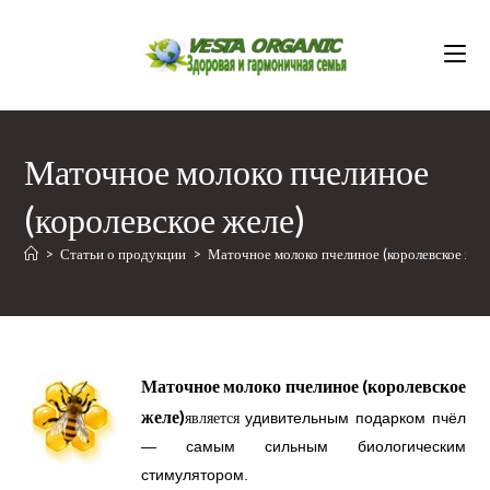
Перейти
к
содержимому
Маточное молоко пчелиное
(королевское желе)
>
Статьи о продукции
>
Маточное молоко пчелиное (королевское жел
Маточное молоко пчелиное (королевское
желе)
является
удивительным подарком пчёл
— самым сильным биологическим
стимулятором.