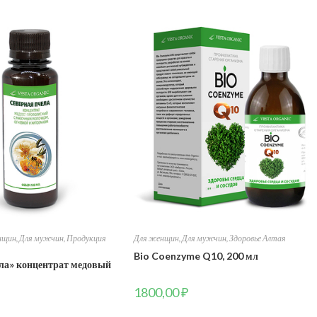
нщин
,
Для мужчин
,
Продукция
Для женщин
,
Для мужчин
,
Здоровье Алтая
Bio Coenzyme Q10, 200 мл
ла» концентрат медовый
1800,00
₽