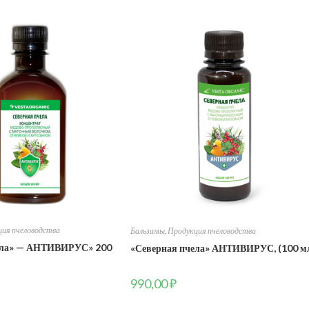
ия пчеловодства
Бальзамы
,
Продукция пчеловодства
ела» — АНТИВИРУС» 200
«Северная пчела» АНТИВИРУС, (100 м
990,00
₽