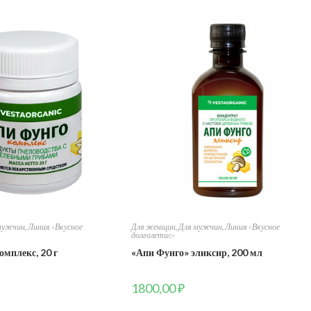
мужчин
,
Линия «Вкусное
Для женщин
,
Для мужчин
,
Линия «Вкусное
долголетиe»
омплекс, 20 г
«Апи Фунго» эликсир, 200 мл
1800,00
₽