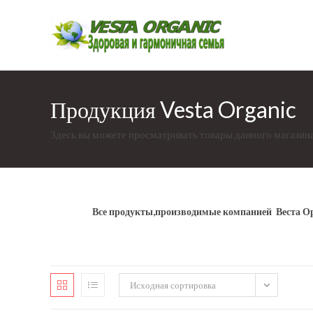
Перейти
к
содержимому
Продукция Vesta Organic
Здесь вы можете просматривать товары данного магазина
Все продукты,производимые компанией Веста Орг
Исходная сортировка