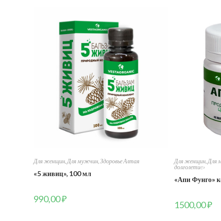
Для женщин
,
Для мужчин
,
Здоровье Алтая
Для женщин
,
Для 
долголетиe»
«5 живиц», 100 мл
«Апи Фунго» к
990,00
₽
1500,00
₽