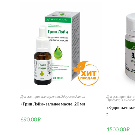
Для женщин
,
Для мужчин
,
Здоровье Алтая
Для женщин
,
Для 
Продукция пчелов
«Грин Лэйн» зеленое масло, 20 мл
«Здоровье», ма
г
690,00
₽
1500,00
₽