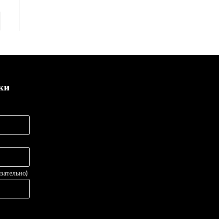
ки
зательно)