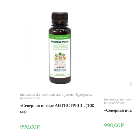
Бальзамы
,
Для женщин
,
Для мужчин
,
Продукция
пчеловодства
Бальзамы
,
Для же
пчеловодства
«Северная пчела» АНТИСТРЕСС, (100
«Северная пче
мл)
990,00
₽
990,00
₽