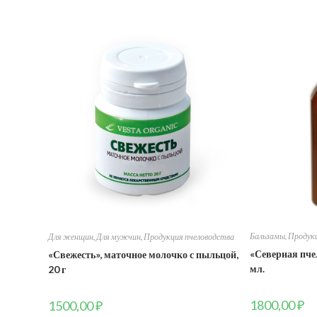
Бальзамы
,
Продукц
Для женщин
,
Для мужчин
,
Продукция пчеловодства
«Северная пч
«Свежесть», маточное молочко с пыльцой,
мл.
20 г
1800,00
₽
1500,00
₽