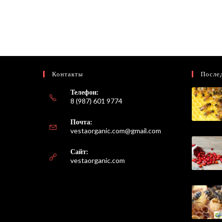
Контакты
После
Телефон:
8 (987) 601 9774
Почта:
Откроется
vestaorganic.com@gmail.com
в
вашем
Сайт:
приложении
vestaorganic.com