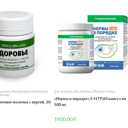
мужчин
,
Натуральные витамины
,
Для женщин
,
Для мужчин
,
Здоровье Алтая
одства
«Нервы в порядке»,5-HTP,60 капсул по
точное молочко с пергой, 20
500 мг
1900,00
₽