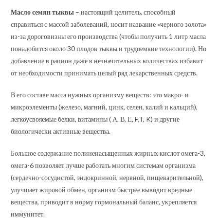
Масло семян тыквы
– настоящий целитель, способный
справиться с массой заболеваний, носит название «черного золота»
из-за дороговизны его производства (чтобы получить 1 литр масла
понадобится около 30 плодов тыквы и трудоемкие технологии). Но
добавление в рацион даже в незначительных количествах избавит
от необходимости принимать целый ряд лекарственных средств.
В его составе масса нужных организму веществ: это макро- и
микроэлементы (железо, магний, цинк, селен, калий и кальций),
легкоусвояемые белки, витамины ( А, В, Е, F,T, K) и другие
биологически активные вещества.
Большое содержание полиненасыщенных жирных кислот омега-3,
омега-6 позволяет лучше работать многим системам организма
(сердечно-сосудистой, эндокринной, нервной, пищеварительной),
улучшает жировой обмен, организм быстрее выводит вредные
вещества, приводит в норму гормональный баланс, укрепляется
иммунитет.