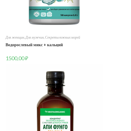
Для женщин
,
Для мужчин
,
Секреты южных морей
Водорослевый микс + кальций
1500,00
₽