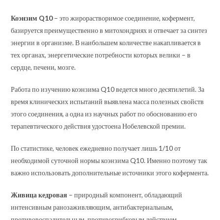
Коэнзим Q10
– это жирорастворимое соединение, кофермент,
базируется преимущественно в митохондриях и отвечает за синтез
энергии в организме. В наибольшем количестве накапливается в
тех органах, энергетические потребности которых велики – в
сердце, печени, мозге.
Работа по изучению коэнзима Q10 ведется много десятилетий. За
время клинических испытаний выявлена масса полезных свойств
этого соединения, а одна из научных работ по обоснованию его
терапевтического действия удостоена Нобелевской премии.
По статистике, человек ежедневно получает лишь 1/10 от
необходимой суточной нормы коэнзима Q10. Именно поэтому так
важно использовать дополнительные источники этого кофермента.
Живица кедровая
– природный компонент, обладающий
интенсивным ранозаживляющим, антибактериальным,
противовоспалительным, противогрибковым действием.