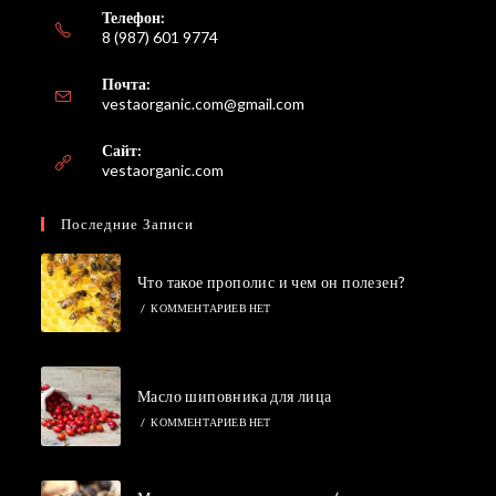
Телефон:
8 (987) 601 9774
Почта:
Откроется
vestaorganic.com@gmail.com
в
вашем
Сайт:
приложении
vestaorganic.com
Последние Записи
Что такое прополис и чем он полезен?
/
КОММЕНТАРИЕВ НЕТ
Масло шиповника для лица
/
КОММЕНТАРИЕВ НЕТ