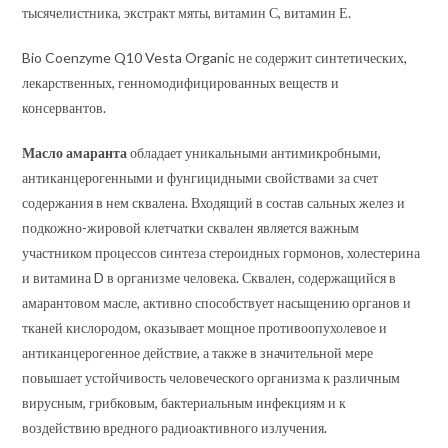
тысячелистника, экстракт мяты, витамин С, витамин Е.
Bio Coenzyme Q10 Vesta Organic не содержит синтетических,
лекарственных, генномодифицированных веществ и
консервантов.
Масло амаранта
обладает уникальными антимикробными,
антиканцерогенными и фунгицидными свойствами за счет
содержания в нем сквалена. Входящий в состав сальных желез и
подкожно-жировой клетчатки сквален является важным
участником процессов синтеза стероидных гормонов, холестерина
и витамина D в организме человека. Сквален, содержащийся в
амарантовом масле, активно способствует насыщению органов и
тканей кислородом, оказывает мощное противоопухолевое и
антиканцерогенное действие, а также в значительной мере
повышает устойчивость человеческого организма к различным
вирусным, грибковым, бактериальным инфекциям и к
воздействию вредного радиоактивного излучения.