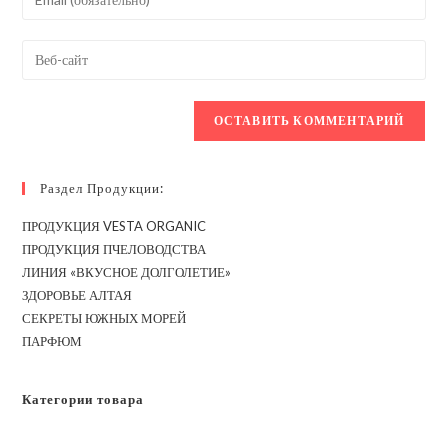
или
свой
имя
email-
Введите
пользователя,
адрес,
URL
чтобы
чтобы
вашего
прокомментировать
прокомментировать
веб-
сайта
(необязательно)
Раздел Продукции:
ПРОДУКЦИЯ VESTA ORGANIC
ПРОДУКЦИЯ ПЧЕЛОВОДСТВА
ЛИНИЯ «ВКУСНОЕ ДОЛГОЛЕТИЕ»
ЗДОРОВЬЕ АЛТАЯ
СЕКРЕТЫ ЮЖНЫХ МОРЕЙ
ПАРФЮМ
Категории товара