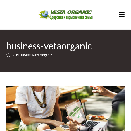
Перейти
к
содержимому
business-vetaorganic
>
business-vetaorganic