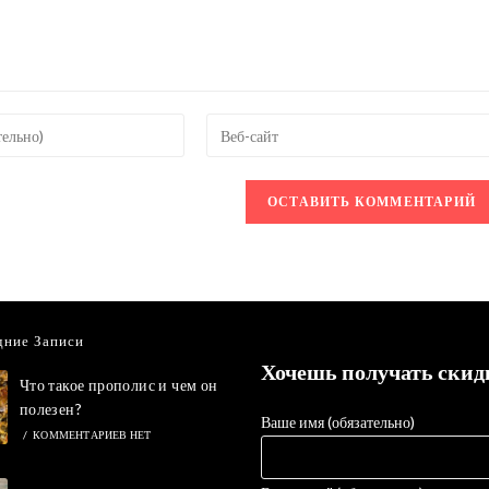
Введите
URL
вашего
веб-
сайта
овать
(необязательно)
дние Записи
Хочешь получать скид
Что такое прополис и чем он
полезен?
Ваше имя (обязательно)
/
КОММЕНТАРИЕВ НЕТ