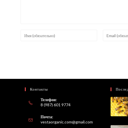
Введите
Введите
свое
свой
имя
email-
или
адрес,
имя
чтобы
пользователя,
прокомментир
чтобы
прокомментировать
Контакты
После
Телефон:
8 (987) 601 9774
Почта:
Откроется
vestaorganic.com@gmail.com
в