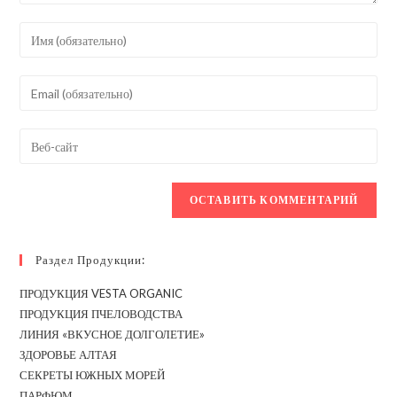
Введите
свое
имя
Введите
или
свой
имя
email-
Введите
пользователя,
адрес,
URL
чтобы
чтобы
вашего
прокомментировать
прокомментировать
веб-
сайта
(необязательно)
Раздел Продукции:
ПРОДУКЦИЯ VESTA ORGANIC
ПРОДУКЦИЯ ПЧЕЛОВОДСТВА
ЛИНИЯ «ВКУСНОЕ ДОЛГОЛЕТИЕ»
ЗДОРОВЬЕ АЛТАЯ
СЕКРЕТЫ ЮЖНЫХ МОРЕЙ
ПАРФЮМ