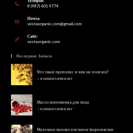
Телефон:
8 (987) 601 9774
Почта:
Откроется
vestaorganic.com@gmail.com
в
вашем
Сайт:
приложении
vestaorganic.com
Последние Записи
Что такое прополис и чем он полезен?
/
КОММЕНТАРИЕВ НЕТ
Масло шиповника для лица
/
КОММЕНТАРИЕВ НЕТ
Маточное молоко пчелиное (королевское