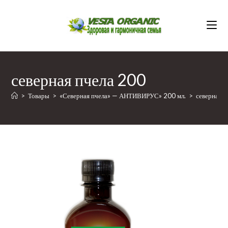
Перейти
к
содержимому
северная пчела 200
>
Товары
>
«Северная пчела» — АНТИВИРУС» 200 мл.
>
северная п