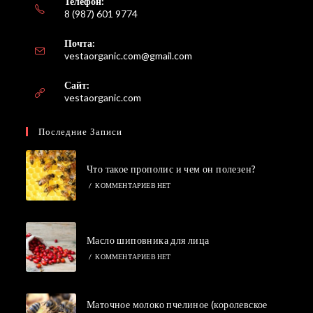
Телефон:
8 (987) 601 9774
Почта:
Откроется
vestaorganic.com@gmail.com
в
вашем
Сайт:
приложении
vestaorganic.com
Последние Записи
Что такое прополис и чем он полезен?
/
КОММЕНТАРИЕВ НЕТ
Масло шиповника для лица
/
КОММЕНТАРИЕВ НЕТ
Маточное молоко пчелиное (королевское