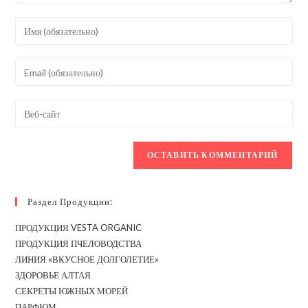
Введите
свое
имя
Введите
или
свой
имя
email-
Введите
пользователя,
адрес,
URL
чтобы
чтобы
вашего
прокомментировать
прокомментировать
веб-
сайта
(необязательно)
Раздел Продукции:
ПРОДУКЦИЯ VESTA ORGANIC
ПРОДУКЦИЯ ПЧЕЛОВОДСТВА
ЛИНИЯ «ВКУСНОЕ ДОЛГОЛЕТИЕ»
ЗДОРОВЬЕ АЛТАЯ
СЕКРЕТЫ ЮЖНЫХ МОРЕЙ
ПАРФЮМ