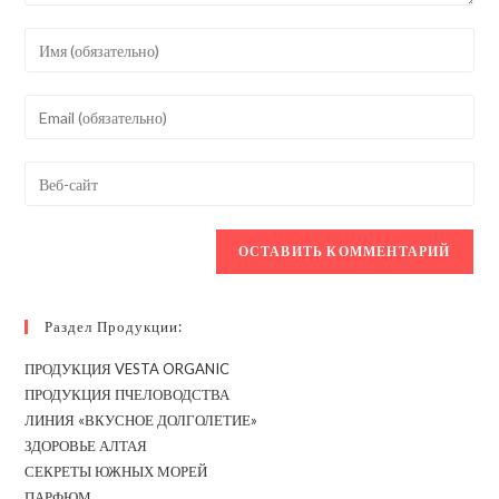
Введите
свое
имя
Введите
или
свой
имя
email-
Введите
пользователя,
адрес,
URL
чтобы
чтобы
вашего
прокомментировать
прокомментировать
веб-
сайта
(необязательно)
Раздел Продукции:
ПРОДУКЦИЯ VESTA ORGANIC
ПРОДУКЦИЯ ПЧЕЛОВОДСТВА
ЛИНИЯ «ВКУСНОЕ ДОЛГОЛЕТИЕ»
ЗДОРОВЬЕ АЛТАЯ
СЕКРЕТЫ ЮЖНЫХ МОРЕЙ
ПАРФЮМ