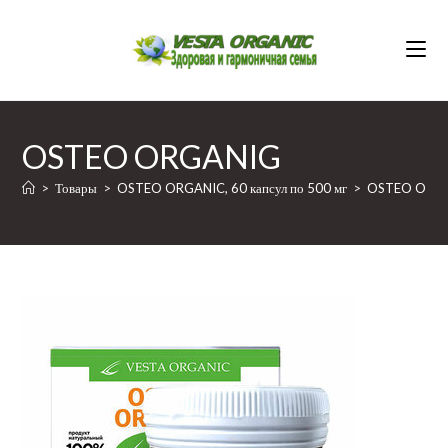
Перейти
к
содержимому
OSTEO ORGANIG
>
Товары
>
OSTEO ORGANIC, 60 капсул по 500 мг
>
OSTEO ORG