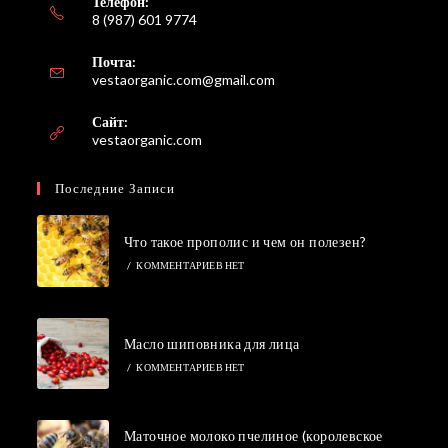
Телефон:
8 (987) 601 9774
Почта:
Откроется
vestaorganic.com@gmail.com
в
вашем
Сайт:
приложении
vestaorganic.com
Последние Записи
Что такое прополис и чем он полезен?
/
КОММЕНТАРИЕВ НЕТ
Масло шиповника для лица
/
КОММЕНТАРИЕВ НЕТ
Маточное молоко пчелиное (королевское