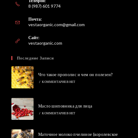
Телефон:
8 (987) 601 9774
Почта:
Откроется
vestaorganic.com@gmail.com
в
вашем
Сайт:
приложении
vestaorganic.com
Последние Записи
Что такое прополис и чем он полезен?
/
КОММЕНТАРИЕВ НЕТ
Масло шиповника для лица
/
КОММЕНТАРИЕВ НЕТ
Маточное молоко пчелиное (королевское