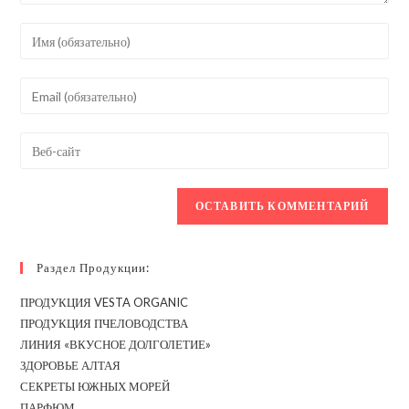
Введите
свое
имя
Введите
или
свой
имя
email-
Введите
пользователя,
адрес,
URL
чтобы
чтобы
вашего
прокомментировать
прокомментировать
веб-
сайта
(необязательно)
Раздел Продукции:
ПРОДУКЦИЯ VESTA ORGANIC
ПРОДУКЦИЯ ПЧЕЛОВОДСТВА
ЛИНИЯ «ВКУСНОЕ ДОЛГОЛЕТИЕ»
ЗДОРОВЬЕ АЛТАЯ
СЕКРЕТЫ ЮЖНЫХ МОРЕЙ
ПАРФЮМ