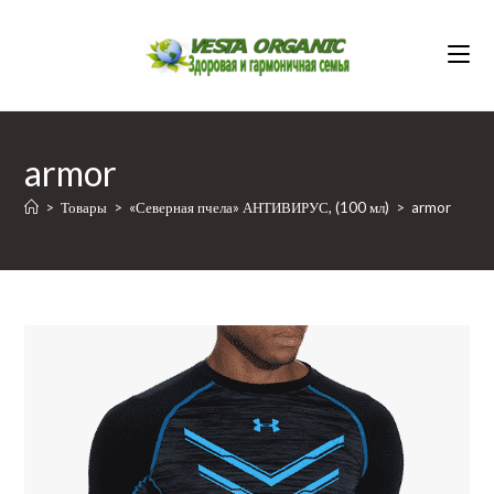
Перейти
к
содержимому
armor
>
Товары
>
«Северная пчела» АНТИВИРУС, (100 мл)
>
armor