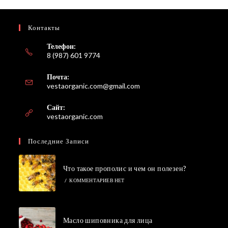
Контакты
Телефон:
8 (987) 601 9774
Почта:
Откроется
vestaorganic.com@gmail.com
в
вашем
Сайт:
приложении
vestaorganic.com
Последние Записи
Что такое прополис и чем он полезен?
/
КОММЕНТАРИЕВ НЕТ
Масло шиповника для лица