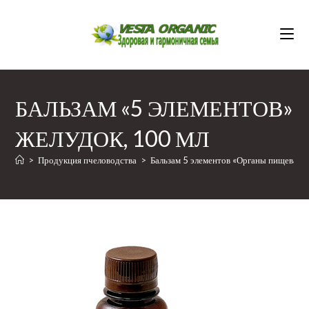
Перейти
к
содержимому
БАЛЬЗАМ «5 ЭЛЕМЕНТОВ»
ЖЕЛУДОК, 100 МЛ
>
Продукция пчеловодства
>
Бальзам 5 элементов «Органы пищеваре