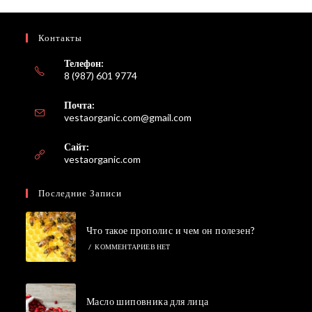
Контакты
Телефон:
8 (987) 601 9774
Почта:
Откроется
vestaorganic.com@gmail.com
в
вашем
Сайт:
приложении
vestaorganic.com
Последние Записи
Что такое прополис и чем он полезен?
/
КОММЕНТАРИЕВ НЕТ
Масло шиповника для лица