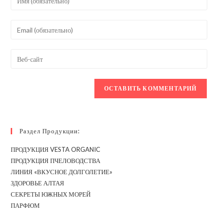
свое
имя
Введите
или
свой
имя
email-
Введите
пользователя,
адрес,
URL
чтобы
чтобы
вашего
прокомментировать
прокомментировать
веб-
сайта
(необязательно)
Раздел Продукции:
ПРОДУКЦИЯ VESTA ORGANIC
ПРОДУКЦИЯ ПЧЕЛОВОДСТВА
ЛИНИЯ «ВКУСНОЕ ДОЛГОЛЕТИЕ»
ЗДОРОВЬЕ АЛТАЯ
СЕКРЕТЫ ЮЖНЫХ МОРЕЙ
ПАРФЮМ