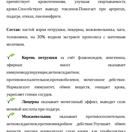
препятствует кровотечениям, улучшая свертываемость
крови.
Способствует выводу токсинов.
Помогает при артритах,
подагре, отеках, пиелонефрите.
Состав:
настой корня петрушки, люцерны, можжевельника, чаги,
толокнянки, на 30% водном экстракте прополиса с маточным
молочком.
Корень петрушки
за счёт флавоноидов, апигенина,
эфирных масел оказывает
иммуномодулирующее,антиоксидантное,
противовоспалительное,противоболевое, мочегонное действие.
Нормализует иммунитет, обмен веществ, очищает кровь,
укрепляет стенки сосудов.
Люцерна
оказывает мочегонный эффект, выводит соли
мочевой кислоты при подагре.
Можжевельник
оказывает противосполительное,
антиоксидантное,противомикробное действие.Улучшает обмен
веществ, инулин нормализует сахар крови, как профилактика