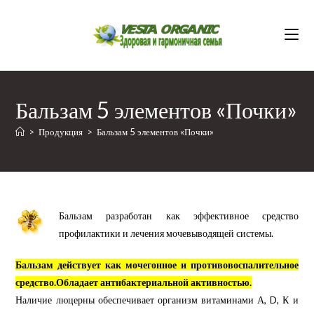
Перейти
к
содержимому
Бальзам 5 элементов «Почки»
>
Продукция
>
Бальзам 5 элементов «Почки»
Бальзам разработан как эффективное средство
профилактики и лечения мочевыводящей системы.
Бальзам действует как мочегонное и противовоспалительное
средство.
Обладает антибактериальной активностью.
Наличие люцерны обеспечивает организм витаминами А, D, К и