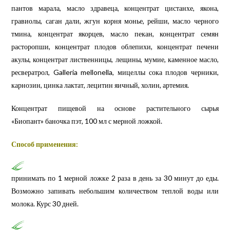
пантов марала, масло здравеца, концентрат цистанхе, якона,
гравиолы, саган дали, жгун корня монье, рейши, масло черного
тмина, концентрат якорцев, масло пекан, концентрат семян
расторопши, концентрат плодов облепихи, концентрат печени
акулы, концентрат лиственницы, лещины, мумие, каменное масло,
ресвератрол, Galleria mellonella, мицеллы сока плодов черники,
карнозин, цинка лактат, лецитин яичный, холин, артемия.
Концентрат пищевой на основе растительного сырья
«Биопант»
баночка пэт, 100 мл с мерной ложкой.
Способ применения:
принимать по 1 мерной ложке 2 раза в день за 30 минут до еды.
Возможно запивать небольшим количеством теплой воды или
молока. Курс 30 дней.