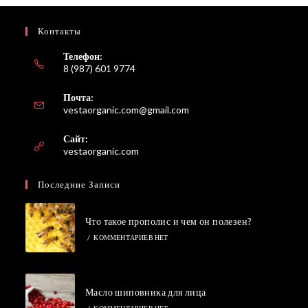
Контакты
Телефон:
8 (987) 601 9774
Почта:
Откроется
vestaorganic.com@gmail.com
в
вашем
Сайт:
приложении
vestaorganic.com
Последние Записи
Что такое прополис и чем он полезен?
/
КОММЕНТАРИЕВ НЕТ
Масло шиповника для лица
/
КОММЕНТАРИЕВ НЕТ