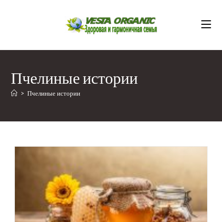
Перейти
к
содержимому
Пчелиные истории
>
Пчелиные истории