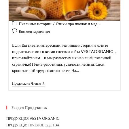
Рубрика
Пчелиные истории
/
Стихи про пчелок и мед
записи:
Комментарии
Комментариев нет
к
записи:
Если Вы знаете интересные пчелиные истории и хотите
поделиться ими со всеми гостями сайта VESTAORGANIC ,
присылайте нам – и мы разместим их на нашей пчелиной
страничке! Пчела-работница, усталости не зная, Свой
кропотливый труд с охотою несет, На…
Поэтичная
Продолжить Чтение
Страничка
Раздел Продукции:
ПРОДУКЦИЯ VESTA ORGANIC
ПРОДУКЦИЯ ПЧЕЛОВОДСТВА