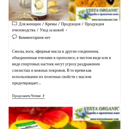
Рубрика
Для женщин
/
Кремы
/
Продукция
/
Продукция
записи:
пчеловодства
/
Уход за кожей
Комментарии
Комментариев нет
к
записи:
Смолы, воск, эфирные масла и другие соединения,
объединенные пчелами в прополисе, в чистом виде или в
виде спиртовых настоек несут угрозу раздражения
слизистых и кожных покровов. В то время как
использование их полезных свойств с маслом
предотвращает…
Масло
Продолжить Чтение
Прополисное
С
Маточным
Молочком