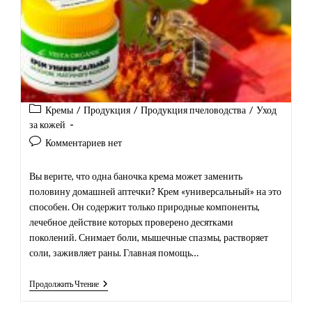
Рубрика
Кремы
/
Продукция
/
Продукция пчеловодства
/
Уход
записи:
за кожей
Комментарии
Комментариев нет
к
записи:
Вы верите, что одна баночка крема может заменить
половину домашней аптечки? Крем «универсальный» на это
способен. Он содержит только природные компоненты,
лечебное действие которых проверено десятками
поколений. Снимает боли, мышечные спазмы, растворяет
соли, заживляет раны. Главная помощь…
Крем
Продолжить Чтение
«Универсальный»
На