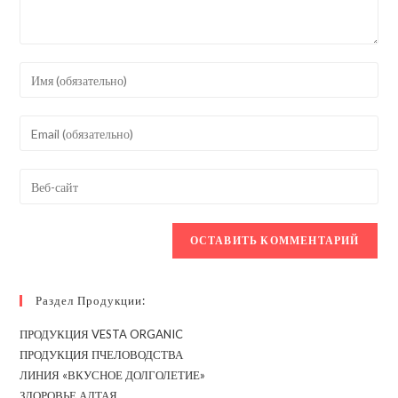
Введите
свое
имя
Введите
или
свой
имя
email-
Введите
пользователя,
адрес,
URL
чтобы
чтобы
вашего
прокомментировать
прокомментировать
веб-
сайта
(необязательно)
Раздел Продукции:
ПРОДУКЦИЯ VESTA ORGANIC
ПРОДУКЦИЯ ПЧЕЛОВОДСТВА
ЛИНИЯ «ВКУСНОЕ ДОЛГОЛЕТИЕ»
ЗДОРОВЬЕ АЛТАЯ