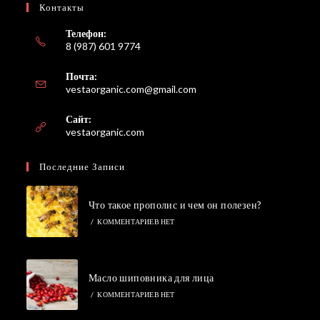
Контакты
Телефон:
8 (987) 601 9774
Почта:
Откроется
vestaorganic.com@gmail.com
в
вашем
Сайт:
приложении
vestaorganic.com
Последние Записи
Что такое прополис и чем он полезен?
/
КОММЕНТАРИЕВ НЕТ
Масло шиповника для лица
/
КОММЕНТАРИЕВ НЕТ