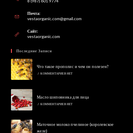
8 (987) 601 9774
Почта:
Откроется
vestaorganic.com@gmail.com
в
вашем
Сайт:
приложении
vestaorganic.com
Последние Записи
Что такое прополис и чем он полезен?
/
КОММЕНТАРИЕВ НЕТ
Масло шиповника для лица
/
КОММЕНТАРИЕВ НЕТ
Маточное молоко пчелиное (королевское
желе)