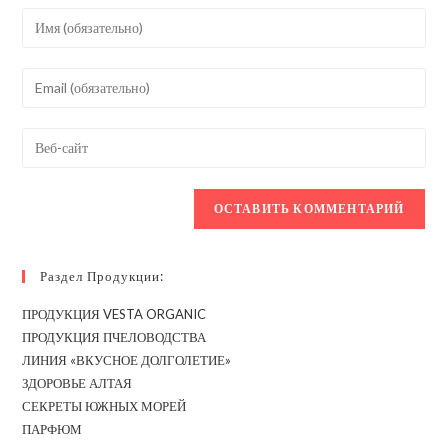
Введите
свое
имя
Введите
или
свой
имя
email-
Введите
пользователя,
адрес,
URL
чтобы
чтобы
вашего
прокомментировать
прокомментировать
веб-
сайта
(необязательно)
Раздел Продукции:
ПРОДУКЦИЯ VESTA ORGANIC
ПРОДУКЦИЯ ПЧЕЛОВОДСТВА
ЛИНИЯ «ВКУСНОЕ ДОЛГОЛЕТИЕ»
ЗДОРОВЬЕ АЛТАЯ
СЕКРЕТЫ ЮЖНЫХ МОРЕЙ
ПАРФЮМ