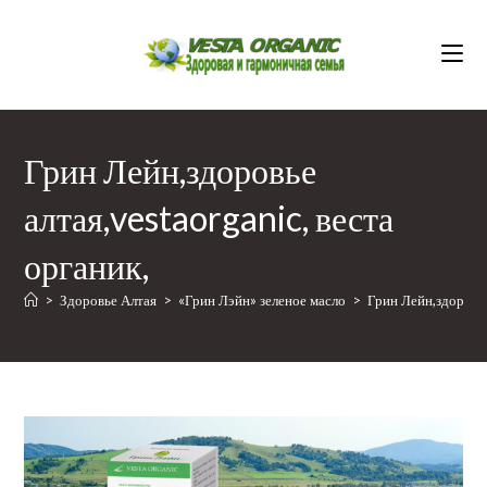
Перейти
к
содержимому
Грин Лейн,здоровье
алтая,vestaorganic, веста
органик,
>
Здоровье Алтая
>
«Грин Лэйн» зеленое масло
>
Грин Лейн,здоровье