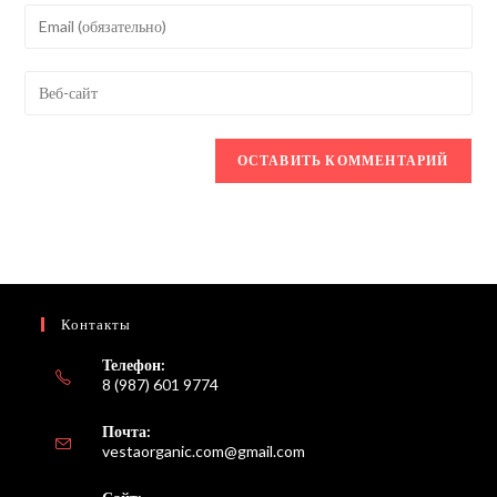
имя
Введите
или
свой
имя
email-
Введите
пользователя,
адрес,
URL
чтобы
чтобы
вашего
прокомментировать
прокомментировать
веб-
сайта
(необязательно)
Контакты
Телефон:
8 (987) 601 9774
Почта:
Откроется
vestaorganic.com@gmail.com
в
вашем