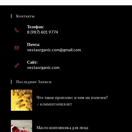
Контакты
Телефон:
8 (987) 601 9774
Почта:
Откроется
vestaorganic.com@gmail.com
в
вашем
Сайт:
приложении
vestaorganic.com
Последние Записи
Что такое прополис и чем он полезен?
/
КОММЕНТАРИЕВ НЕТ
Масло шиповника для лица