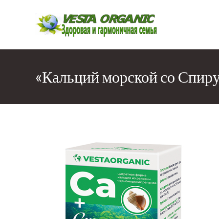
Перейти
к
содержимому
«Кальций морской со Спир