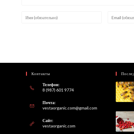
Введите
Введите
свое
свой
имя
email-
или
адрес,
имя
чтобы
пользователя,
прокомментир
чтобы
прокомментировать
Контакты
После
Телефон:
8 (987) 601 9774
Почта:
Откроется
vestaorganic.com@gmail.com
в
вашем
Сайт:
приложении
vestaorganic.com