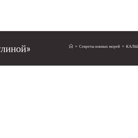
улиной»
>
Секреты южных морей
>
КАЛЬЦ