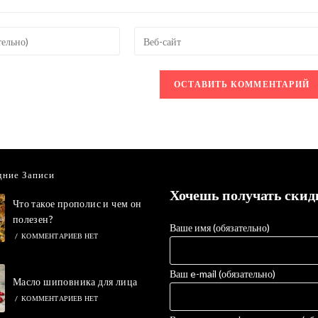
Введите
URL
вашего
веб-
сайта
овать
(необязательно)
дние Записи
Хочешь получать скид
Что такое прополис и чем он
полезен?
Ваше имя (обязательно)
/
КОММЕНТАРИЕВ НЕТ
Ваш e-mail (обязательно)
Масло шиповника для лица
/
КОММЕНТАРИЕВ НЕТ