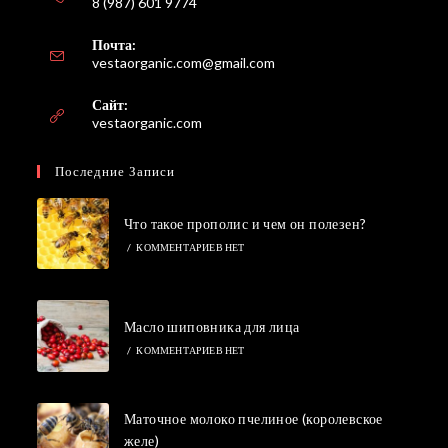
8 (987) 601 9774
Почта:
Откроется
vestaorganic.com@gmail.com
в
вашем
Сайт:
приложении
vestaorganic.com
Последние Записи
Что такое прополис и чем он полезен?
/
КОММЕНТАРИЕВ НЕТ
Масло шиповника для лица
/
КОММЕНТАРИЕВ НЕТ
Маточное молоко пчелиное (королевское
желе)