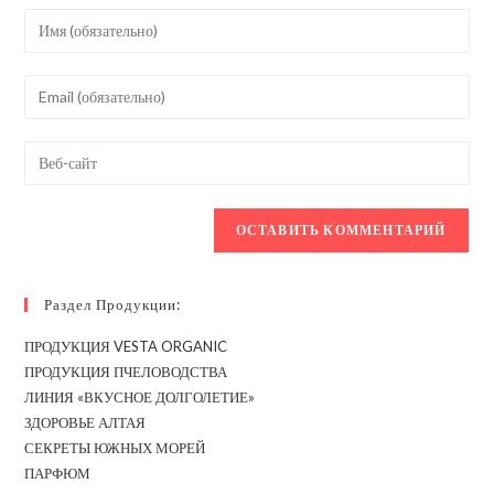
Введите
свое
имя
Введите
или
свой
имя
email-
Введите
пользователя,
адрес,
URL
чтобы
чтобы
вашего
прокомментировать
прокомментировать
веб-
сайта
(необязательно)
Раздел Продукции:
ПРОДУКЦИЯ VESTA ORGANIC
ПРОДУКЦИЯ ПЧЕЛОВОДСТВА
ЛИНИЯ «ВКУСНОЕ ДОЛГОЛЕТИЕ»
ЗДОРОВЬЕ АЛТАЯ
СЕКРЕТЫ ЮЖНЫХ МОРЕЙ
ПАРФЮМ