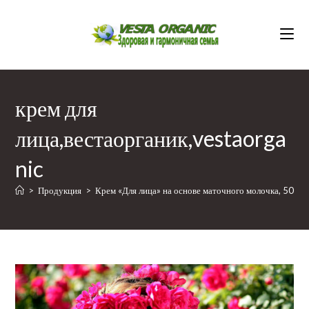
Перейти
к
содержимому
крем для
лица,вестаорганик,vestaorga
nic
>
Продукция
>
Крем «Для лица» на основе маточного молочка, 50г
>