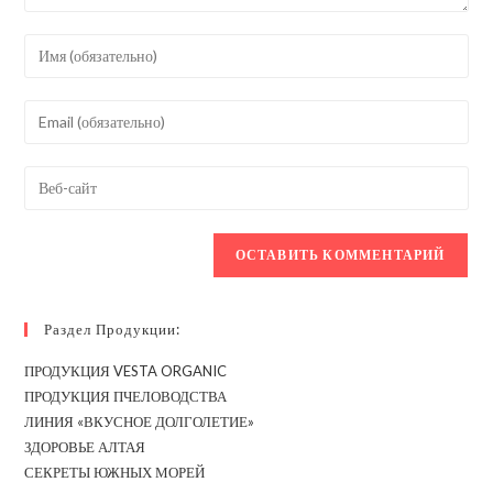
Введите
свое
имя
Введите
или
свой
имя
email-
Введите
пользователя,
адрес,
URL
чтобы
чтобы
вашего
прокомментировать
прокомментировать
веб-
сайта
(необязательно)
Раздел Продукции:
ПРОДУКЦИЯ VESTA ORGANIC
ПРОДУКЦИЯ ПЧЕЛОВОДСТВА
ЛИНИЯ «ВКУСНОЕ ДОЛГОЛЕТИЕ»
ЗДОРОВЬЕ АЛТАЯ
СЕКРЕТЫ ЮЖНЫХ МОРЕЙ