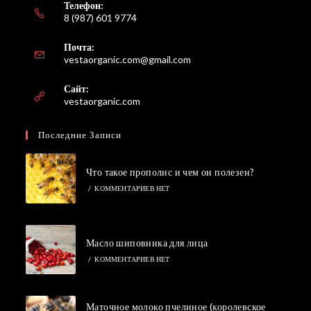
Телефон:
8 (987) 601 9774
Почта:
Откроется
vestaorganic.com@gmail.com
в
вашем
Сайт:
приложении
vestaorganic.com
Последние Записи
Что такое прополис и чем он полезен?
/
КОММЕНТАРИЕВ НЕТ
Масло шиповника для лица
/
КОММЕНТАРИЕВ НЕТ
Маточное молоко пчелиное (королевское