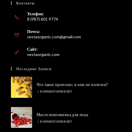
Контакты
Телефон:
8 (987) 601 9774
Почта:
Откроется
vestaorganic.com@gmail.com
в
вашем
Сайт:
приложении
vestaorganic.com
Последние Записи
Что такое прополис и чем он полезен?
/
КОММЕНТАРИЕВ НЕТ
Масло шиповника для лица
/
КОММЕНТАРИЕВ НЕТ