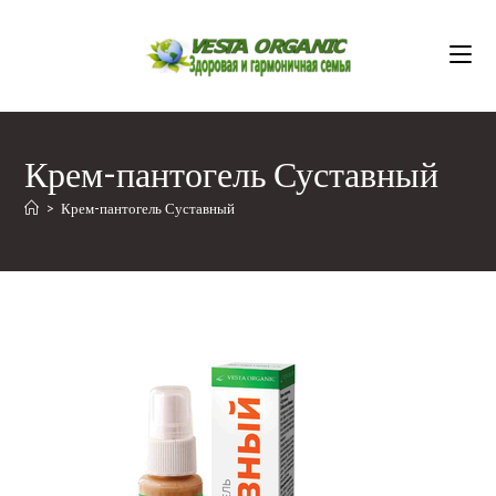
Перейти
к
содержимому
Крем-пантогель Суставный
>
Крем-пантогель Суставный