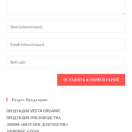
Введите
свое
имя
Введите
или
свой
имя
email-
Введите
пользователя,
адрес,
URL
чтобы
чтобы
вашего
прокомментировать
прокомментировать
веб-
сайта
(необязательно)
Раздел Продукции:
ПРОДУКЦИЯ VESTA ORGANIC
ПРОДУКЦИЯ ПЧЕЛОВОДСТВА
ЛИНИЯ «ВКУСНОЕ ДОЛГОЛЕТИЕ»
ЗДОРОВЬЕ АЛТАЯ