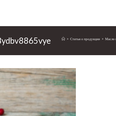
ydbv8865vye
>
Статьи о продукции
>
Масло 