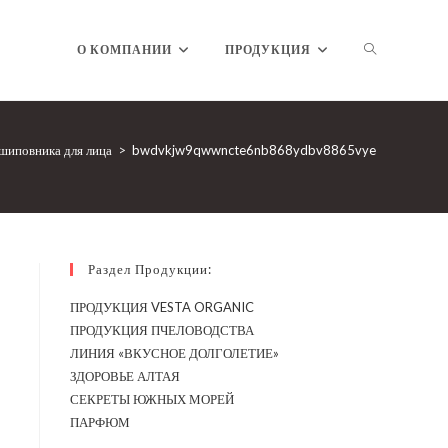
ПЕРЕКЛЮЧ
О КОМПАНИИ
ПРОДУКЦИЯ
ПОИСК
шиповника для лица
>
bwdvkjw9qwwncte6nb868ydbv8865vye
ПО
Раздел Продукции:
ПРОДУКЦИЯ VESTA ORGANIC
ПРОДУКЦИЯ ПЧЕЛОВОДСТВА
ВЕБ-
ЛИНИЯ «ВКУСНОЕ ДОЛГОЛЕТИЕ»
ЗДОРОВЬЕ АЛТАЯ
СЕКРЕТЫ ЮЖНЫХ МОРЕЙ
ПАРФЮМ