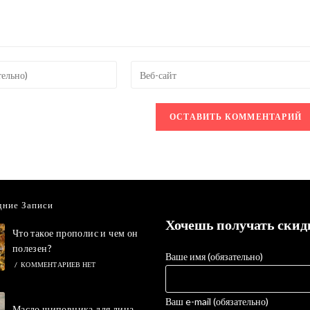
Введите
URL
вашего
веб-
сайта
овать
(необязательно)
дние Записи
Хочешь получать скид
Что такое прополис и чем он
полезен?
Ваше имя (обязательно)
/
КОММЕНТАРИЕВ НЕТ
Ваш e-mail (обязательно)
Масло шиповника для лица