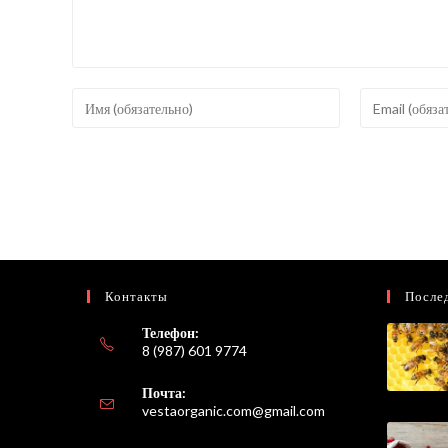
Введите
Введите
свое
свой
имя
email-
или
адрес,
имя
чтобы
пользователя,
прокомментир
чтобы
прокомментировать
Контакты
После
Телефон:
8 (987) 601 9774
Почта:
Откроется
vestaorganic.com@gmail.com
в
вашем