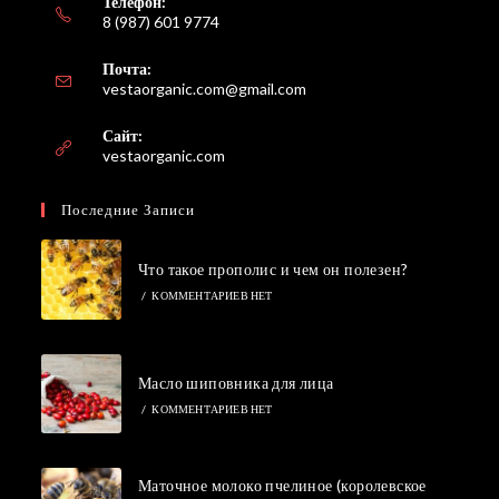
Телефон:
8 (987) 601 9774
Почта:
Откроется
vestaorganic.com@gmail.com
в
вашем
Сайт:
приложении
vestaorganic.com
Последние Записи
Что такое прополис и чем он полезен?
/
КОММЕНТАРИЕВ НЕТ
Масло шиповника для лица
/
КОММЕНТАРИЕВ НЕТ
Маточное молоко пчелиное (королевское