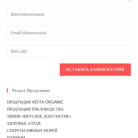
Введите
свое
имя
Введите
или
свой
имя
email-
Введите
пользователя,
адрес,
URL
чтобы
чтобы
вашего
прокомментировать
прокомментировать
веб-
сайта
(необязательно)
Раздел Продукции:
ПРОДУКЦИЯ VESTA ORGANIC
ПРОДУКЦИЯ ПЧЕЛОВОДСТВА
ЛИНИЯ «ВКУСНОЕ ДОЛГОЛЕТИЕ»
ЗДОРОВЬЕ АЛТАЯ
СЕКРЕТЫ ЮЖНЫХ МОРЕЙ
ПАРФЮМ