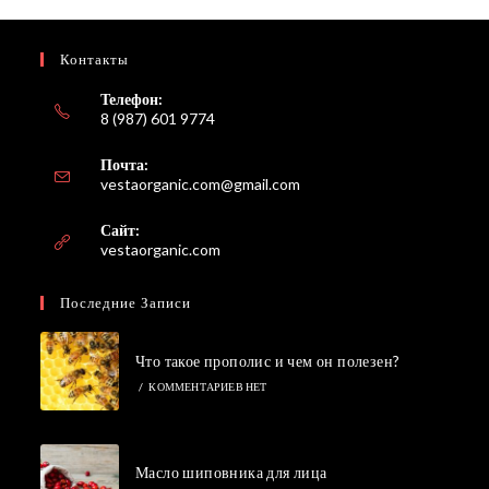
Контакты
Телефон:
8 (987) 601 9774
Почта:
Откроется
vestaorganic.com@gmail.com
в
вашем
Сайт:
приложении
vestaorganic.com
Последние Записи
Что такое прополис и чем он полезен?
/
КОММЕНТАРИЕВ НЕТ
Масло шиповника для лица