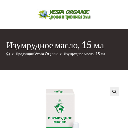
Перейти
к
содержимому
Изумрудное масло, 15 мл
>
Продукция Vesta Organic
>
Изумрудное масло, 15 мл