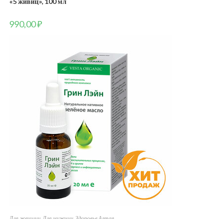
«5 живиц», 100 мл
990,00
₽
Для женщин
,
Для мужчин
,
Здоровье Алтая