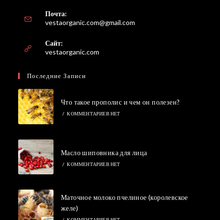
Почта:
Откроется
vestaorganic.com@gmail.com
в
вашем
Сайт:
приложении
vestaorganic.com
Последние Записи
Что такое прополис и чем он полезен?
/
КОММЕНТАРИЕВ НЕТ
Масло шиповника для лица
/
КОММЕНТАРИЕВ НЕТ
Маточное молоко пчелиное (королевское
желе)
/
КОММЕНТАРИЕВ НЕТ