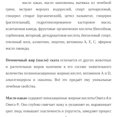
масло какао, масло шиповника, вытяжка из лечебной
грязи, экстракт морских водорослей, спирт цетеариловый,
глицерил стеарат (органический), цетил пальмитат, глицерин
(растительный), гидрогенизированное касторовое масло,
ксантановая камедь, фруктовые органические кислоты (бензойная,
сорбиновая, янтарная), дегидрацетовая кислота, бензиловый спирт,
пчелиный воск, аллантоин, лецитин, витамины А, Е, С, эфирное
масло лаванды.
Печеночный жир (масло) ската
отличается от других животных
и растительных жиров наличием в его составе значительного
количества полиненасыщенных жирных кислот, витаминов А и D,
алкилглицерола и сквалена. Всё это придаёт ему уникальные
лечебные свойства.
Масло какао
содержит ненасыщенные жирные кислоты Омега-6 и
Омега-9. Оно глубоко смягчает кожу и увлажняет ее, выравнивает
цвет лица, повышает эластичность и упругость, замедляет процесс