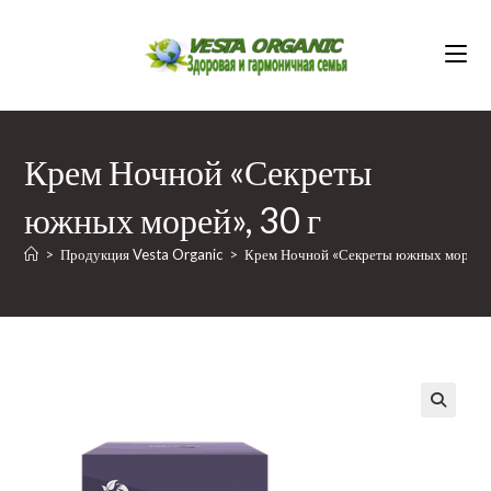
Перейти
к
содержимому
Крем Ночной «Секреты
южных морей», 30 г
>
Продукция Vesta Organic
>
Крем Ночной «Секреты южных морей»,