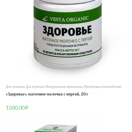
Для женщин
,
Для мужчин
,
Натуральные витамины
,
Продукция пчеловодства
«Здоровье», маточное молочко с пергой, 20 г
1500,00
₽