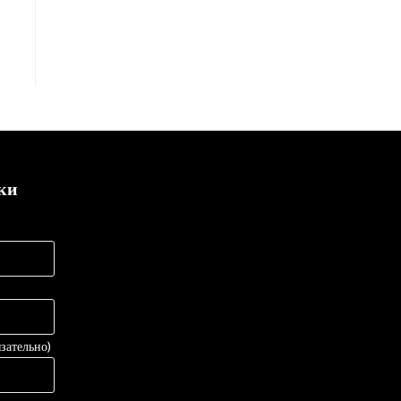
ки
зательно)