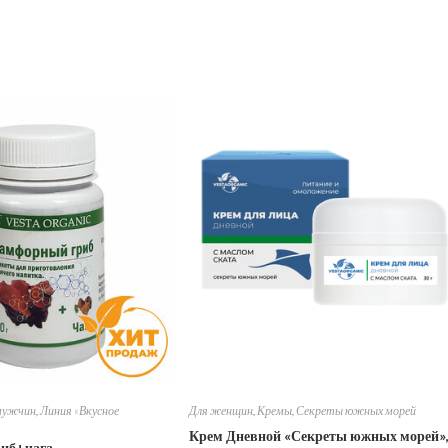
мужчин
,
Линия «Вкусное
Для женщин
,
Кремы
,
Секреты южных морей
Крем Дневной «Секреты южных морей»,
иб+чага