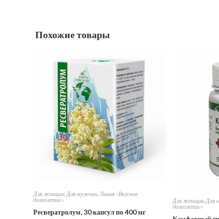
Похожие товары
Для женщин
,
Для мужчин
,
Линия «Вкусное
долголетиe»
Для женщин
,
Для 
долголетиe»
Ресвератролум, 30 капсул по 400 мг
Камфорный гр