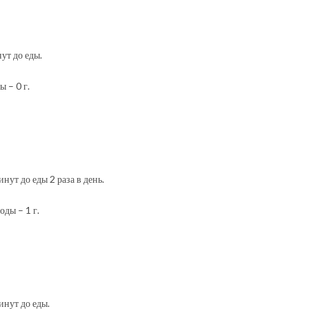
ут до еды.
ы – 0 г.
нут до еды 2 раза в день.
оды – 1 г.
инут до еды.