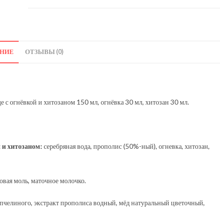
НИЕ
ОТЗЫВЫ (0)
 с огнёвкой и хитозаном 150 мл, огнёвка 30 мл, хитозан 30 мл.
 и хитозаном:
серебряная вода, прополис (50%-ный), огневка, хитозан,
овая моль, маточное молочко.
 пчелиного, экстракт прополиса водный, мёд натуральный цветочный,