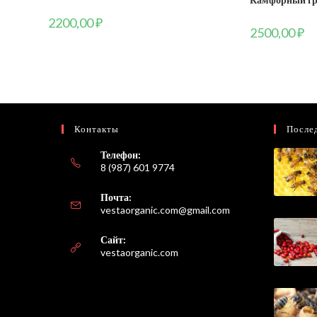
2200,00
₽
2500,00
₽
Контакты
После
Телефон:
8 (987) 601 9774
Почта:
Откроется
vestaorganic.com@gmail.com
в
вашем
Сайт:
приложении
vestaorganic.com