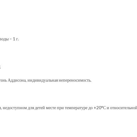
воды – 1 г.
:
лезнь Аддисона, индивидуальная непереносимость.
м, недоступном для детей месте при температуре до +20°С и относительно