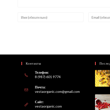
Введите
Введите
свое
свой
имя
email-
или
адрес,
имя
чтобы
пользователя,
прокомментир
чтобы
прокомментировать
Контакты
После
Телефон:
8 (987) 601 9774
Почта:
Откроется
vestaorganic.com@gmail.com
в
вашем
Сайт:
приложении
vestaorganic.com