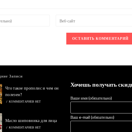
Введите
URL
вашего
веб-
сайта
овать
(необязательно)
дние Записи
Хочешь получать скид
Что такое прополис и чем он
полезен?
Ваше имя (обязательно)
/
КОММЕНТАРИЕВ НЕТ
Ваш e-mail (обязательно)
Масло шиповника для лица
/
КОММЕНТАРИЕВ НЕТ