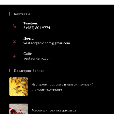
Контакты
Телефон:
8 (987) 601 9774
Почта:
Откроется
vestaorganic.com@gmail.com
в
вашем
Сайт:
приложении
vestaorganic.com
Последние Записи
Что такое прополис и чем он полезен?
/
КОММЕНТАРИЕВ НЕТ
Масло шиповника для лица