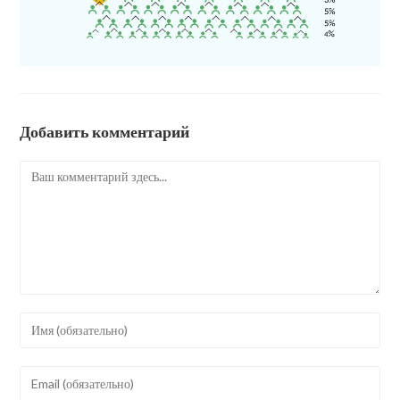
Добавить комментарий
Комментарий
Введите
свое
имя
Введите
или
свой