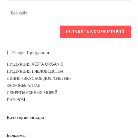
имя
email-
Введите
пользователя,
адрес,
URL
чтобы
чтобы
вашего
прокомментировать
прокомментировать
веб-
сайта
(необязательно)
Раздел Продукции:
ПРОДУКЦИЯ VESTA ORGANIC
ПРОДУКЦИЯ ПЧЕЛОВОДСТВА
ЛИНИЯ «ВКУСНОЕ ДОЛГОЛЕТИЕ»
ЗДОРОВЬЕ АЛТАЯ
СЕКРЕТЫ ЮЖНЫХ МОРЕЙ
ПАРФЮМ
Категории товара
Бальзамы