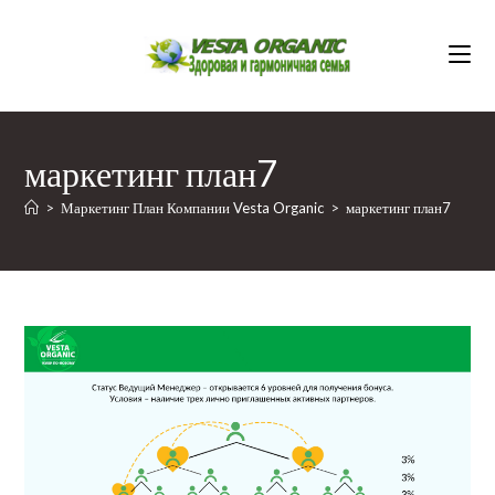
Перейти
к
содержимому
маркетинг план7
>
Маркетинг План Компании Vesta Organic
>
маркетинг план7