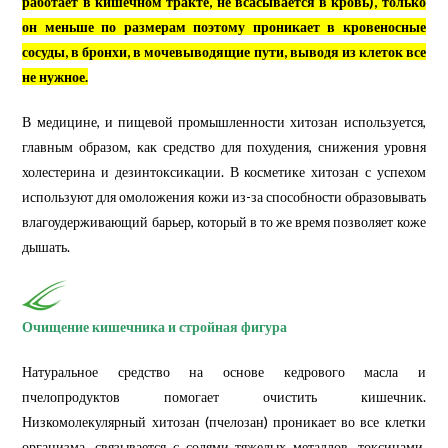
работает в кишечном тракте, не всасывается в кровь), только
он меньше по размерам поэтому проникает в кровеносные
сосуды, в бронхи, в мочевыводящие пути, выводя из клеток все
не нужное.
В медицине, и пищевой промышленности хитозан используется,
главным образом, как средство для похудения, снижения уровня
холестерина и дезинтоксикации. В косметике хитозан с успехом
используют для омоложения кожи из-за способности образовывать
влагоудерживающий барьер, который в то же время позволяет коже
дышать.
Очищение кишечника и стройная фигура
Натуральное средство на основе кедрового масла и
пчелопродуктов помогает очистить кишечник.
Низкомолекулярный хитозан (пчелозан) проникает во все клетки
организма, связывается с солями тяжелых металлов, токсинами,