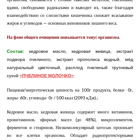
ядами, свободными радикалами и выводит их, также благодаря
взаимодействию со слизистыми кишечника снижает всасывание
жиров и углеводов — основных виновников лишнего веса.
На фоне общего очищения повышается тонус организма.
Состав:
кедровое масло, кедровая живица, экстракт
подмора пчелиного, экстракт прополиса водный, мёд
натуральный цветочный, расплод пчелиный трутневый
сухой
«ПЧЕЛИНОЕ МОЛОЧКО»
.
Пищевая/энергетическая ценность на 100г продукта, белки- 0г,
жиры- 60г, углеводы- 0г / 500 ккал (2093 кДж).;
Кедровое масло, кедровая живица содержит много витаминов,
провитаминов, эфирных масел (до 48%), микроэлементов,
ферментов и стеаринов. Низкомолекулярный хитозан проникает
во все клетки организма. Обладает радиопротекторными