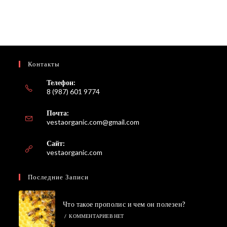
Контакты
Телефон:
8 (987) 601 9774
Почта:
Откроется
vestaorganic.com@gmail.com
в
вашем
Сайт:
приложении
vestaorganic.com
Последние Записи
Что такое прополис и чем он полезен?
/
КОММЕНТАРИЕВ НЕТ