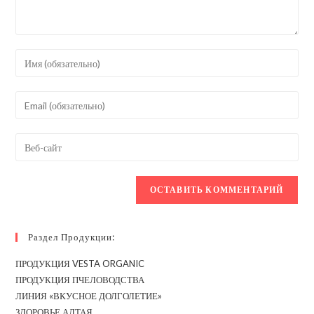
Введите
свое
имя
Введите
или
свой
имя
email-
Введите
пользователя,
адрес,
URL
чтобы
чтобы
вашего
прокомментировать
прокомментировать
веб-
сайта
(необязательно)
Раздел Продукции:
ПРОДУКЦИЯ VESTA ORGANIC
ПРОДУКЦИЯ ПЧЕЛОВОДСТВА
ЛИНИЯ «ВКУСНОЕ ДОЛГОЛЕТИЕ»
ЗДОРОВЬЕ АЛТАЯ