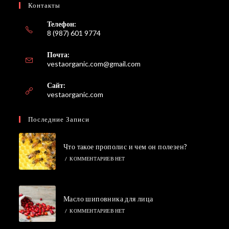
Контакты
Телефон:
8 (987) 601 9774
Почта:
Откроется
vestaorganic.com@gmail.com
в
вашем
Сайт:
приложении
vestaorganic.com
Последние Записи
Что такое прополис и чем он полезен?
/
КОММЕНТАРИЕВ НЕТ
Масло шиповника для лица
/
КОММЕНТАРИЕВ НЕТ