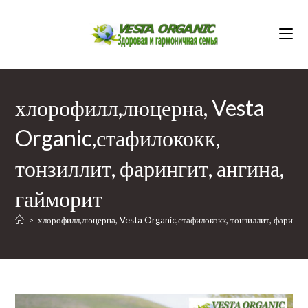
Перейти
к
содержимому
хлорофилл,люцерна, Vesta
Organic,стафилококк,
тонзиллит, фарингит, ангина,
гайморит
>
хлорофилл,люцерна, Vesta Organic,стафилококк, тонзиллит, фарингит