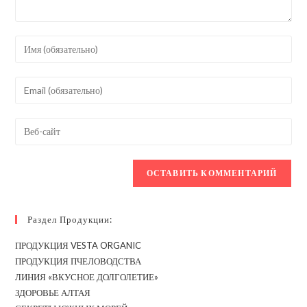
Введите
свое
имя
Введите
или
свой
имя
email-
Введите
пользователя,
адрес,
URL
чтобы
чтобы
вашего
прокомментировать
прокомментировать
веб-
сайта
(необязательно)
Раздел Продукции:
ПРОДУКЦИЯ VESTA ORGANIC
ПРОДУКЦИЯ ПЧЕЛОВОДСТВА
ЛИНИЯ «ВКУСНОЕ ДОЛГОЛЕТИЕ»
ЗДОРОВЬЕ АЛТАЯ