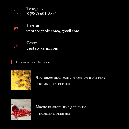
Телефон:
8 (987) 601 9774
Почта:
Откроется
vestaorganic.com@gmail.com
в
вашем
Сайт:
приложении
vestaorganic.com
Последние Записи
Что такое прополис и чем он полезен?
/
КОММЕНТАРИЕВ НЕТ
Масло шиповника для лица
/
КОММЕНТАРИЕВ НЕТ