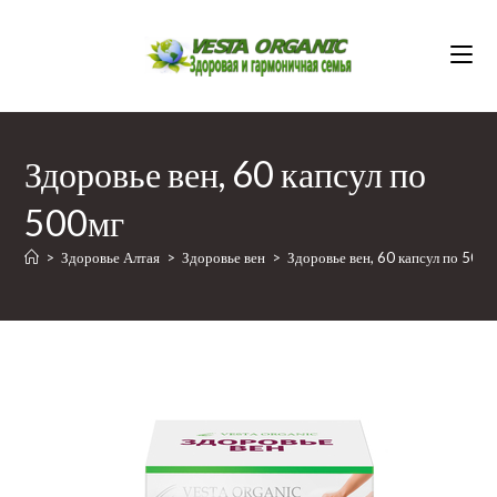
Перейти
к
содержимому
Здоровье вен, 60 капсул по
500мг
>
Здоровье Алтая
>
Здоровье вен
>
Здоровье вен, 60 капсул по 500м