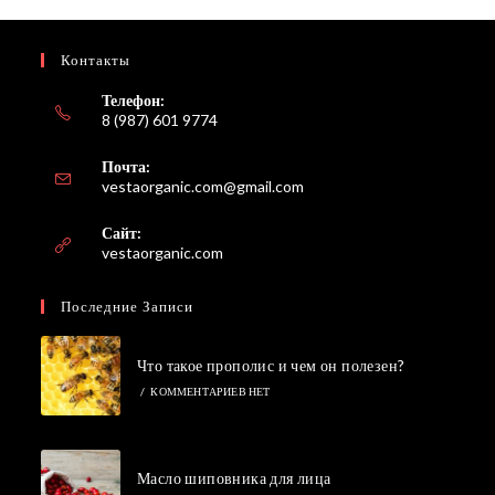
Контакты
Телефон:
8 (987) 601 9774
Почта:
Откроется
vestaorganic.com@gmail.com
в
вашем
Сайт:
приложении
vestaorganic.com
Последние Записи
Что такое прополис и чем он полезен?
/
КОММЕНТАРИЕВ НЕТ
Масло шиповника для лица