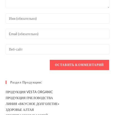
Введите
свое
имя
Введите
или
свой
имя
email-
Введите
пользователя,
адрес,
URL
чтобы
чтобы
вашего
прокомментировать
прокомментировать
веб-
сайта
(необязательно)
Раздел Продукции:
ПРОДУКЦИЯ VESTA ORGANIC
ПРОДУКЦИЯ ПЧЕЛОВОДСТВА
ЛИНИЯ «ВКУСНОЕ ДОЛГОЛЕТИЕ»
ЗДОРОВЬЕ АЛТАЯ