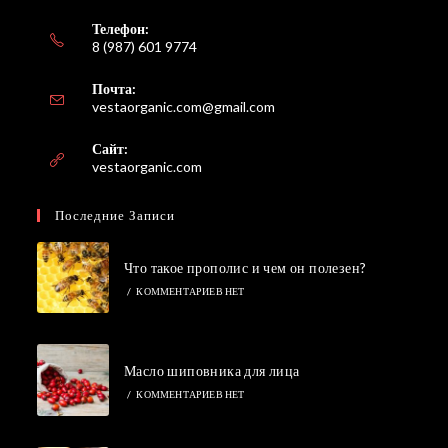
Телефон:
8 (987) 601 9774
Почта:
Откроется
vestaorganic.com@gmail.com
в
вашем
Сайт:
приложении
vestaorganic.com
Последние Записи
Что такое прополис и чем он полезен?
/
КОММЕНТАРИЕВ НЕТ
Масло шиповника для лица
/
КОММЕНТАРИЕВ НЕТ