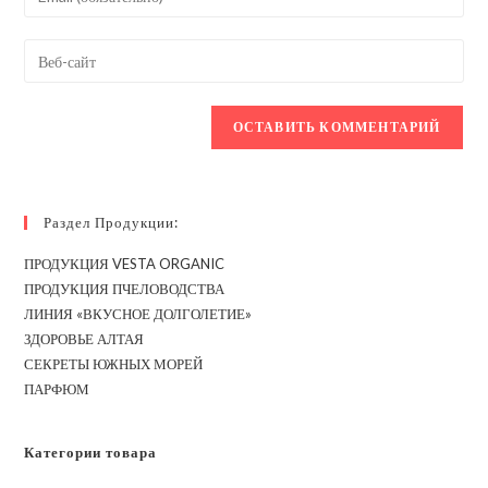
или
свой
имя
email-
Введите
пользователя,
адрес,
URL
чтобы
чтобы
вашего
прокомментировать
прокомментировать
веб-
сайта
(необязательно)
Раздел Продукции:
ПРОДУКЦИЯ VESTA ORGANIC
ПРОДУКЦИЯ ПЧЕЛОВОДСТВА
ЛИНИЯ «ВКУСНОЕ ДОЛГОЛЕТИЕ»
ЗДОРОВЬЕ АЛТАЯ
СЕКРЕТЫ ЮЖНЫХ МОРЕЙ
ПАРФЮМ
Категории товара