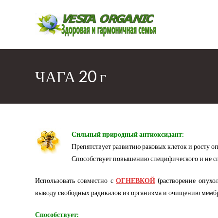
Перейти
к
содержимому
ЧАГА 20 г
Сильный природный антиоксидант:
Препятствует развитию раковых клеток и росту о
Способствует повышению специфического и не с
Использовать совместно с
ОГНЕВКОЙ
(растворение опухол
выводу свободных радикалов из организма и очищению мембр
Способствует: