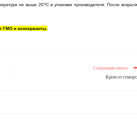
пературе не выше 20?С в упаковке производителя. После вскрыт
т ГМО и консерванты.
Следующая запись
Крем от гемор