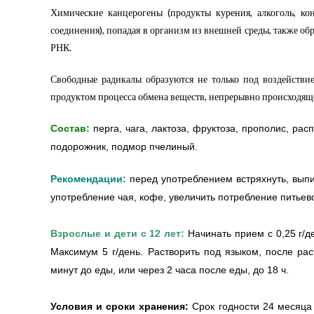
Химические канцерогены (продукты курения, алкоголь, кон
соединения), попадая в организм из внешней среды, также о
РНК.
Свободные радикалы образуются не только под воздействи
продуктом процесса обмена веществ, непрерывно происходяще
Состав:
перга, чага, лактоза, фруктоза, прополис, ра
подорожник, подмор пчелиный.
Рекомендации:
перед употреблением встряхнуть, выпи
употребление чая, кофе, увеличить потребление питьево
Взрослые и дети с 12 лет:
Начинать прием с 0,25 г/д
Максимум 5 г/день. Растворить под языком, после рас
минут до еды, или через 2 часа после еды, до 18 ч.
Условия и сроки хранения:
Срок годности 24 месяца 