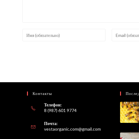
Введите
Введите
свое
свой
имя
email-
или
адрес,
имя
чтобы
пользователя,
прокомментир
чтобы
прокомментировать
Контакты
После
Телефон:
8 (987) 601 9774
Почта:
Откроется
vestaorganic.com@gmail.com
в