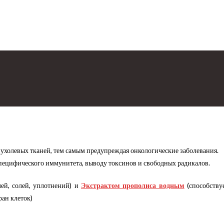
пухолевых тканей, тем самым предупреждая онкологические заболевания.
пецифического иммунитета, выводу
токсинов и свободных радикалов.
ей, солей, уплотнений) и
Экстрактом прополиса водным
(способству
ан клеток)