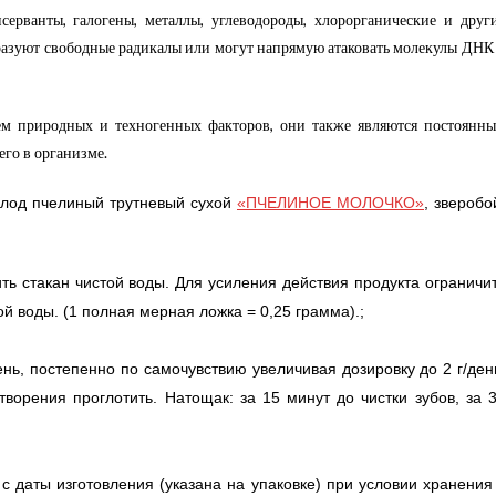
серванты, галогены, металлы, углеводороды, хлорорганические и друг
бразуют свободные радикалы или могут напрямую атаковать молекулы ДНК
ем природных и техногенных факторов, они также являются постоянн
го в организме.
сплод пчелиный трутневый сухой
«ПЧЕЛИНОЕ МОЛОЧКО»
, зверобо
ть стакан чистой воды. Для усиления действия продукта ограничи
й воды. (1 полная мерная ложка = 0,25 грамма).;
ень, постепенно по самочувствию увеличивая дозировку до 2 г/ден
творения проглотить. Натощак: за 15 минут до чистки зубов, за 
с даты изготовления (указана на упаковке) при условии хранения