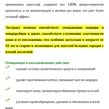
применения алкоголя), содержит все 100% микроэлементов
прополиса, и их концентрация в десятки раз выше, что дает более
сильный эффект.
Экстракт огневки способствует уменьшению морщин и
микрорубцов в дерме, способствует улучшению эластичности
кожи и ее омоложению, что особенно актуально в возрасте от
25 лет и старше и незаменимо для жителей больших городов с
плохой экологией.
Очищающее и омолаживающее действие:
снимает остатки косметических средств и загрязнений
удаляет ороговевшие клетки, уменьшает кол-во морщин
тонизирует кожу, активизируя обменные процессы в ней
улучшает кровообращение, дыхание и обновление клеток
кожи