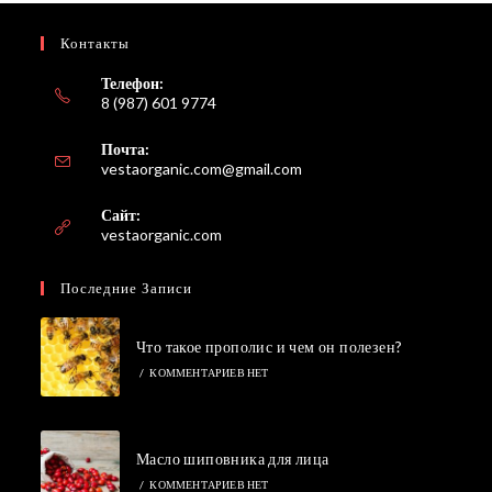
Контакты
Телефон:
8 (987) 601 9774
Почта:
Откроется
vestaorganic.com@gmail.com
в
вашем
Сайт:
приложении
vestaorganic.com
Последние Записи
Что такое прополис и чем он полезен?
/
КОММЕНТАРИЕВ НЕТ
Масло шиповника для лица
/
КОММЕНТАРИЕВ НЕТ