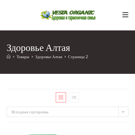
Перейти
к
содержимому
Здоровье Алтая
>
Товары
>
Здоровье Алтая
>
Страница 2
Исходная сортировка