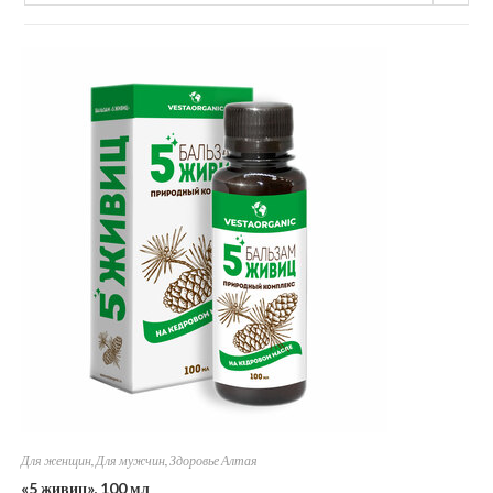
Для женщин
,
Для мужчин
,
Здоровье Алтая
«5 живиц», 100 мл