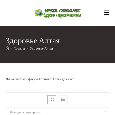
Перейти
к
содержимому
Здоровье Алтая
>
Товары
>
Здоровье Алтая
Дары флоры и фауны Горного Алтая для вас!
Исходная сортировка