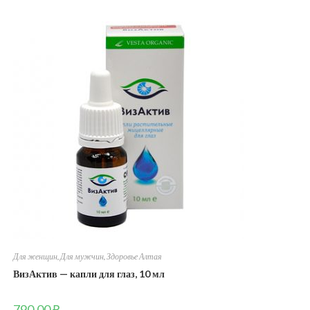
Для женщин
,
Для мужчин
,
Здоровье Алтая
ВизАктив — капли для глаз, 10 мл
790,00
₽