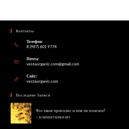
Контакты
Телефон:
8 (987) 601 9774
Почта:
Откроется
vestaorganic.com@gmail.com
в
вашем
Сайт:
приложении
vestaorganic.com
Последние Записи
Что такое прополис и чем он полезен?
/
КОММЕНТАРИЕВ НЕТ