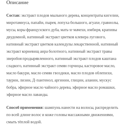
Описание
Состав:
экстракт плодов мыльного дерева, концентраты кигелии,
миротамнуса, папайи, пырея, лопуха большого, агуахе, гравиолы,
мусы, коры французского дуба, мать-и-мачехи, имбиря, крапивы
двудомной, нативный экстракт цветков клевера лугового,
нативный экстракт цветков календулы лекарственной, нативный
экстракт корневищ аира болотного, нативный экстракт травы
зверобоя продырявленного, нативный экстракт плодов каштана
сладкого, нативный экстракт семян горчицы, касторовое масло,
масло бакури, масло семян гвоздики, масло плодов облепихи,
таурин, лизин, Д-пантенол, аргинин, глицин, аланин, мускус
бобра, эфирное масло чайного дерева, эфирное масло ромашки,
эфирное масло лаванды.
Способ применения:
шампунь нанести на волосы, распределить
по всей длине волос и коже головы массажными движениями,
смыть тёплой водой.