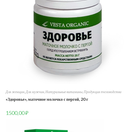
Для женщин
,
Для мужчин
,
Натуральные витамины
,
Продукция пчеловодства
«Здоровье», маточное молочко с пергой, 20 г
1500,00
₽