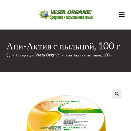
Перейти
к
содержимому
Апи-Актив с пыльцой, 100 г
>
Продукция Vesta Organic
>
Апи-Актив с пыльцой, 100 г