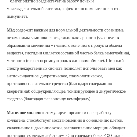
– благоприятно воздействует на работу почек и
мочевыделительной системы, эффективно помогает повысить
иммунитет.
Мёд
содержит важные для нормальной деятельности организма,
незаменимые аминокислоты, такие как: аргинин (участвует в
образовании мочевины – главного конечного продукта обмена
веществ), гистидин (является составной частью белка гемоглобина),
метионин (играет огромную роль в жировом обмене). Широкий
спектр лекарственных свойств позволяет использовать мед как
антиоксидантное, диуретическое, спазмолитическое,
противовоспалительное средство (благодаря содержанию
кверцетина); общеукрепляющее, тонизирующее и диуретическое
средство (благодаря флавоноиду кемпферолу).
Маточное молочко
стимулирует организм на выработку
коллагена, способствует восстановлению и обновлению клеток,
увлажнению и дыханию кожи, разглаживанию морщин обладает
противоопухолевым действием. Оно содержит более 400 видов