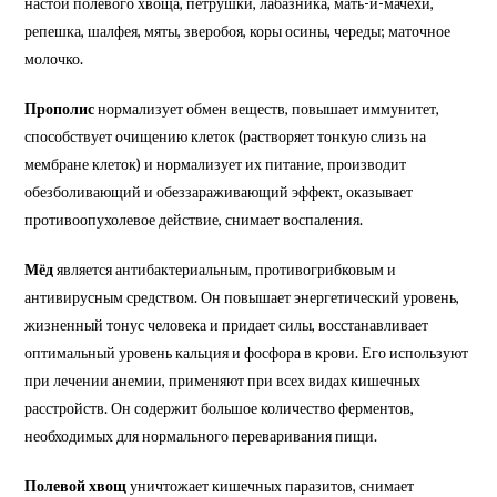
настои полевого хвоща, петрушки, лабазника, мать-и-мачехи,
репешка, шалфея, мяты, зверобоя, коры осины, череды; маточное
молочко.
Прополис
нормализует обмен веществ, повышает иммунитет,
способствует очищению клеток (растворяет тонкую слизь на
мембране клеток) и нормализует их питание, производит
обезболивающий и обеззараживающий эффект, оказывает
противоопухолевое действие, снимает воспаления.
Мёд
является антибактериальным, противогрибковым и
антивирусным средством. Он повышает энергетический уровень,
жизненный тонус человека и придает силы, восстанавливает
оптимальный уровень кальция и фосфора в крови. Его используют
при лечении анемии, применяют при всех видах кишечных
расстройств. Он содержит большое количество ферментов,
необходимых для нормального переваривания пищи.
Полевой хвощ
уничтожает кишечных паразитов, снимает