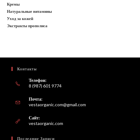
Кремы
Натуральные витамины
Уход за кожей
Экстракты прополиса
Контакты
Телефон:
8 (987) 601 9774
Почта:
Откроется
vestaorganic.com@gmail.com
в
вашем
Сайт:
приложении
vestaorganic.com
Последние Записи