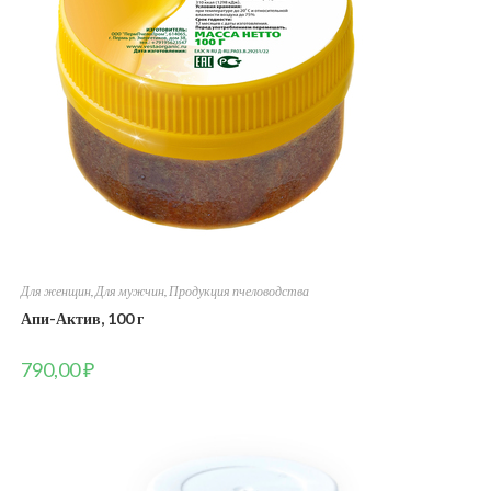
Для женщин
,
Для мужчин
,
Продукция пчеловодства
Апи-Актив, 100 г
790,00
₽